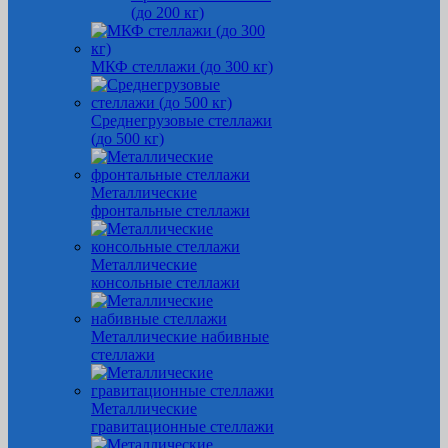
(до 200 кг)
МКФ стеллажи (до 300 кг)
Среднегрузовые стеллажи
(до 500 кг)
Металлические
фронтальные стеллажи
Металлические
консольные стеллажи
Металлические набивные
стеллажи
Металлические
гравитационные стеллажи