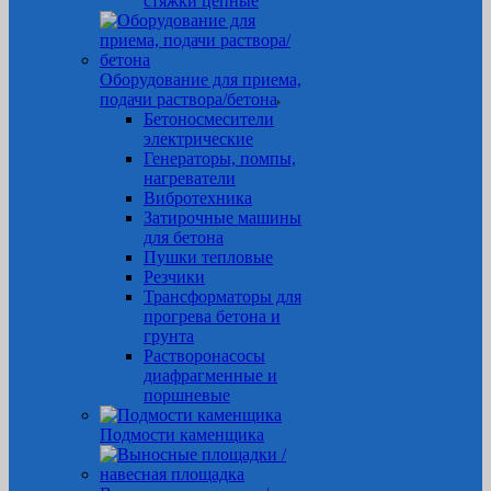
стяжки цепные
Оборудование для приема,
подачи раствора/бетона
Бетоносмесители
электрические
Генераторы, помпы,
нагреватели
Вибротехника
Затирочные машины
для бетона
Пушки тепловые
Резчики
Трансформаторы для
прогрева бетона и
грунта
Растворонасосы
диафрагменные и
поршневые
Подмости каменщика