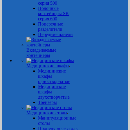
серия 500
Полочные
контейнеры SK
серия 600
Поперечные
разделители
Передние панели
Вкладываемые
контейнеры
Медицинские шкафы
Медицинские
шкафы
одностворчатые
Медицинские
шкафы
двухстворчатые
Трейзеры
Медицинские столы
Манипуляционные
столы
Процедурные столы