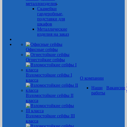
металлоизделия
Скамейки
гардеробные,
подставки для
шкафов
Металлические
изделия на заказ
Офисные сейфы
Огнестойкие сейфы
Взломостойкие сейфы I
О компании
класса
Наши
Вакансии
работы
Взломостойкие сейфы II
класса
Взломостойкие сейфы III
класса