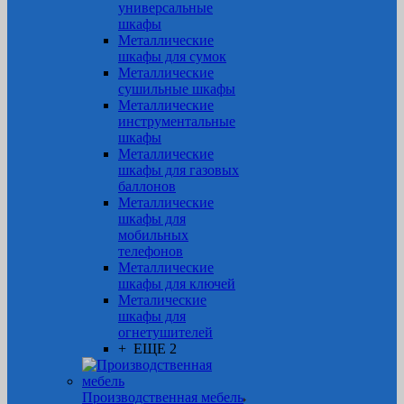
универсальные
шкафы
Металлические
шкафы для сумок
Металлические
сушильные шкафы
Металлические
инструментальные
шкафы
Металлические
шкафы для газовых
баллонов
Металлические
шкафы для
мобильных
телефонов
Металлические
шкафы для ключей
Металические
шкафы для
огнетушителей
+ ЕЩЕ 2
Производственная мебель