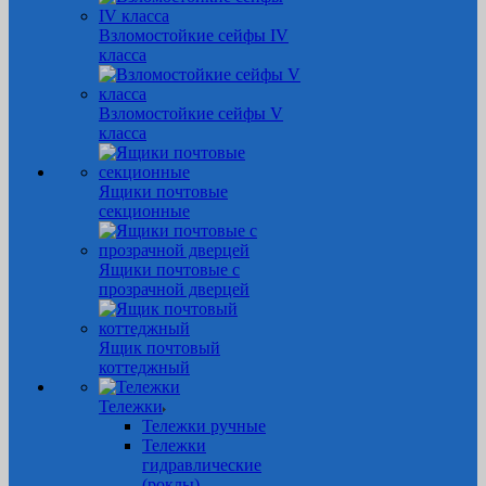
Взломостойкие сейфы IV
класса
Взломостойкие сейфы V
класса
Ящики почтовые
секционные
Ящики почтовые с
прозрачной дверцей
Ящик почтовый
коттеджный
Тележки
Тележки ручные
Тележки
гидравлические
(роклы)