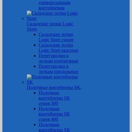
универсальным
контейнерам
Складские лотки Logic
Store
Складские лотки
Logic Store синие
Складские лотки
Logic Store красные
Перегородки к
лоткам поперечные
Перегородки к
лоткам продольные
Полочные контейнеры SK
Полочные
контейнеры SK
серия 300
Полочные
контейнеры SK
серия 400
Полочные
контейнеры SK