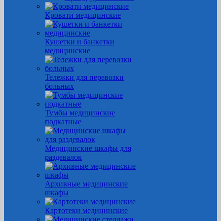
Кровати медицинские
Кушетки и банкетки
медицинские
Тележки для перевозки
больных
Тумбы медицинские
подкатные
Медицинские шкафы для
раздевалок
Архивные медицинские
шкафы
Картотеки медицинские