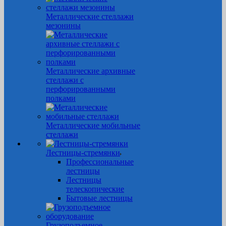
Металлические стеллажи
мезонины
Металлические архивные
стеллажи с
перфорированными
полками
Металлические мобильные
стеллажи
Лестницы-стремянки
Профессиональные
лестницы
Лестницы
телескопические
Бытовые лестницы
Грузоподъемное