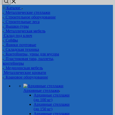
Каталог
Металлические стеллажи
Строительное оборудование
Строительные леса
Вышки-туры
Металлическая мебель
Склад под ключ
Сейфы
Ящики почтовые
Складская техника
Контейнеры, урны для мусора
Пластиковая тара, паллеты,
контейнеры
Медицинская мебель
Металлические кровати
Крановое оборудование
Архивные стеллажи
Архивные стеллажи
(до 100 кг)
Архивные стеллажи
(до 150 кг)
Архивные стеллажи