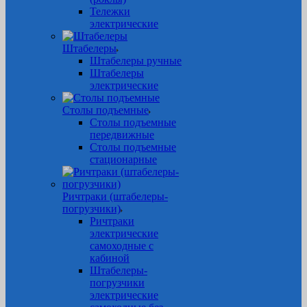
Тележки
электрические
Штабелеры
Штабелеры ручные
Штабелеры
электрические
Столы подъемные
Столы подъемные
передвижные
Столы подъемные
стационарные
Ричтраки (штабелеры-
погрузчики)
Ричтраки
электрические
самоходные с
кабиной
Штабелеры-
погрузчики
электрические