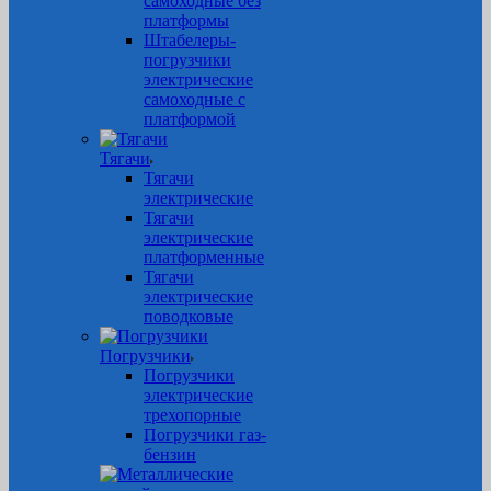
самоходные без
платформы
Штабелеры-
погрузчики
электрические
самоходные с
платформой
Тягачи
Тягачи
электрические
Тягачи
электрические
платформенные
Тягачи
электрические
поводковые
Погрузчики
Погрузчики
электрические
трехопорные
Погрузчики газ-
бензин