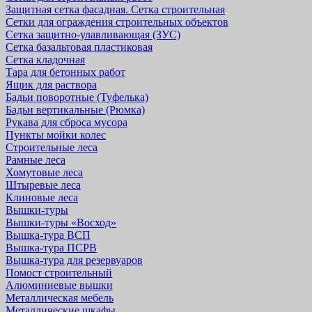
Защитная cетка фасадная. Сетка строительная
Сетки для ограждения строительных объектов
Сетка защитно-улавливающая (ЗУС)
Сетка базальтовая пластиковая
Сетка кладочная
Тара для бетонных работ
Ящик для раствора
Бадьи поворотные (Туфелька)
Бадьи вертикальные (Рюмка)
Рукава для сброса мусора
Пункты мойки колес
Строительные леса
Рамные леса
Хомутовые леса
Штыревые леса
Клиновые леса
Вышки-туры
Вышки-туры «Восход»
Вышка-тура ВСП
Вышка-тура ПСРВ
Вышка-тура для резервуаров
Помост строительный
Алюминиевые вышки
Металлическая мебель
Металлические шкафы