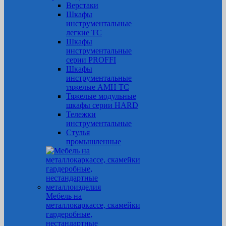
Верстаки
Шкафы
инструментальные
легкие ТС
Шкафы
инструментальные
серии PROFFI
Шкафы
инструментальные
тяжелые AMH TC
Тяжелые модульные
шкафы серии HARD
Тележки
инструментальные
Стулья
промышленные
Мебель на
металлокаркассе, скамейки
гардеробные,
нестандартные