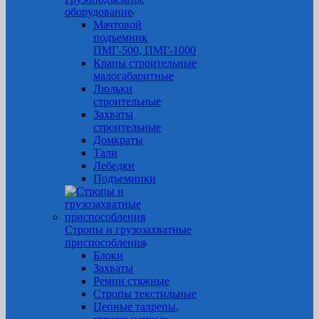
оборудование
Мачтовой
подъемник
ПМГ-500, ПМГ-1000
Краны строительные
малогабаритные
Люльки
строительные
Захваты
строительные
Домкраты
Тали
Лебедки
Подъемники
Стропы и грузозахватные
приспособления
Блоки
Захваты
Ремни стяжные
Стропы текстильные
Цепные талрепы,