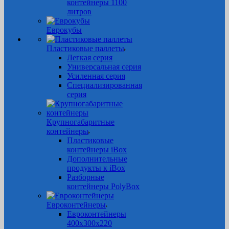
контейнеры 1100
литров
Еврокубы
Пластиковые паллеты
Легкая серия
Универсальная серия
Усиленная серия
Специализированная
серия
Крупногабаритные
контейнеры
Пластиковые
контейнеры iBox
Дополнительные
продукты к iBox
Разборные
контейнеры PolyBox
Евроконтейнеры
Евроконтейнеры
400х300х220