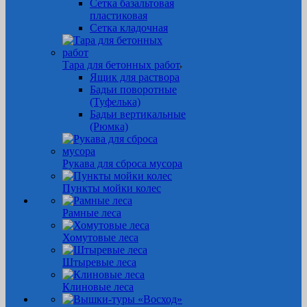
Сетка базальтовая
пластиковая
Сетка кладочная
Тара для бетонных работ
Ящик для раствора
Бадьи поворотные
(Туфелька)
Бадьи вертикальные
(Рюмка)
Рукава для сброса мусора
Пункты мойки колес
Рамные леса
Хомутовые леса
Штыревые леса
Клиновые леса