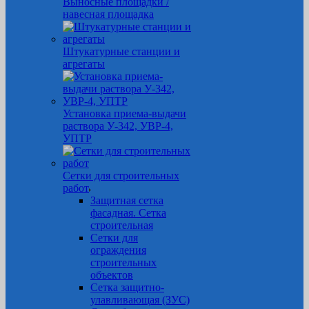
Выносные площадки /
навесная площадка
Штукатурные станции и
агрегаты
Установка приема-выдачи
раствора У-342, УВР-4,
УПТР
Сетки для строительных
работ
Защитная cетка
фасадная. Сетка
строительная
Сетки для
ограждения
строительных
объектов
Сетка защитно-
улавливающая (ЗУС)