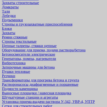
Захваты строительные
Домкраты
Тали
Лебедки
Подъемники
Стропы и грузозахватные приспособления
Блоки
Захваты
Ремни стяжные
Стропы текстильные
Цепные талрепы, стяжки цепные
Оборудование для приема, подачи раствора/бетона
Бетоносмесители электрические
Генераторы, помпы, нагреватели
Вибротехника
Затирочные машины для бетона
Пушки тепловые
Резчики
Трансформаторы для прогрева бетона и грунта
Растворонасосы диафрагменные и поршневые
Подмости каменщика
Выносные площадки / навесная площадка
Штукатурные станции и агрегаты
Установка приема-выдачи раствора У-342, УВР-4, УПТР
Сетки для строительных работ