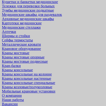
Кушетки и банкетки медицинские
Тележки для перевозки больных
Тумбы медицинские подкатные
Медицинские шкафы для раздевалок
Архивные медицинские шкафы
Картотеки медицинские
Медицинские стеллажи
Аптечки
Ширмы и стойки
Сейфы термостаты
Металлические кровати
Крановое оборудование
Краны мостовые
Краны мостовые опорные
Краны мостовые подвесные
Кран-балки
Краны консольные
Краны консольные на колонне
Краны консольные настенные
Краны консольные специальные
Краны козловые/полукозловые
Мобильные крановые установки
О компании
Наши работы
Вакансии