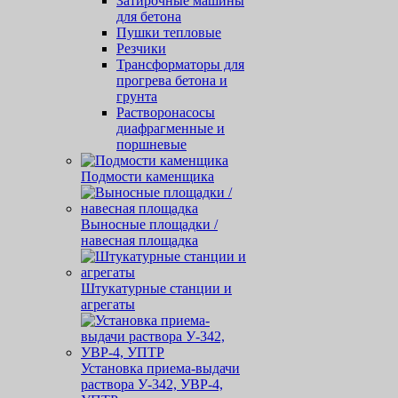
Затирочные машины
для бетона
Пушки тепловые
Резчики
Трансформаторы для
прогрева бетона и
грунта
Растворонасосы
диафрагменные и
поршневые
Подмости каменщика
Выносные площадки /
навесная площадка
Штукатурные станции и
агрегаты
Установка приема-выдачи
раствора У-342, УВР-4,