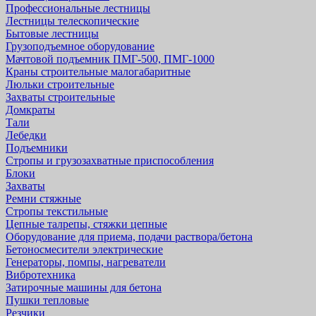
Профессиональные лестницы
Лестницы телескопические
Бытовые лестницы
Грузоподъемное оборудование
Мачтовой подъемник ПМГ-500, ПМГ-1000
Краны строительные малогабаритные
Люльки строительные
Захваты строительные
Домкраты
Тали
Лебедки
Подъемники
Стропы и грузозахватные приспособления
Блоки
Захваты
Ремни стяжные
Стропы текстильные
Цепные талрепы, стяжки цепные
Оборудование для приема, подачи раствора/бетона
Бетоносмесители электрические
Генераторы, помпы, нагреватели
Вибротехника
Затирочные машины для бетона
Пушки тепловые
Резчики