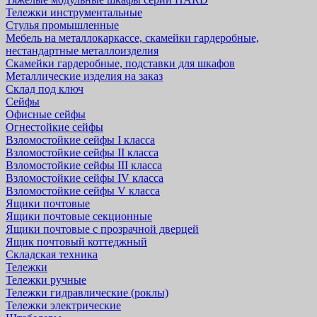
Тележки инструментальные
Стулья промышленные
Мебель на металлокаркассе, скамейки гардеробные,
нестандартные металлоизделия
Скамейки гардеробные, подставки для шкафов
Металлические изделия на заказ
Склад под ключ
Сейфы
Офисные сейфы
Огнестойкие сейфы
Взломостойкие сейфы I класса
Взломостойкие сейфы II класса
Взломостойкие сейфы III класса
Взломостойкие сейфы IV класса
Взломостойкие сейфы V класса
Ящики почтовые
Ящики почтовые секционные
Ящики почтовые с прозрачной дверцей
Ящик почтовый коттеджный
Складская техника
Тележки
Тележки ручные
Тележки гидравлические (роклы)
Тележки электрические