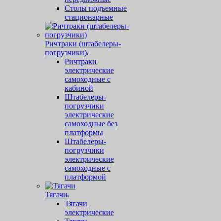
Столы подъемные
стационарные
Ричтраки (штабелеры-
погрузчики)
Ричтраки
электрические
самоходные с
кабиной
Штабелеры-
погрузчики
электрические
самоходные без
платформы
Штабелеры-
погрузчики
электрические
самоходные с
платформой
Тягачи
Тягачи
электрические