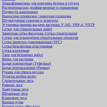
Трансформаторы для прогрева бетона и грунта
Растворонасосы диафрагменные и поршневые
Подмости каменщика
Выносные площадки / навесная площадка
Штукатурные станции и агрегаты
Установка приема-выдачи раствора У-342, УВР-4, УПТР
Сетки для строительных работ
Защитная cетка фасадная. Сетка строительная
Сетки для ограждения строительных объектов
Сетка защитно-улавливающая (ЗУС)
Сетка базальтовая пластиковая
Сетка кладочная
Тара для бетонных работ
Ящик для раствора
Бадьи поворотные (Туфелька)
Бадьи вертикальные (Рюмка)
Рукава для сброса мусора
Пункты мойки колес
Строительные леса
Рамные леса
Хомутовые леса
Штыревые леса
Клиновые леса
Вышки-туры
Вышки-туры «Восход»