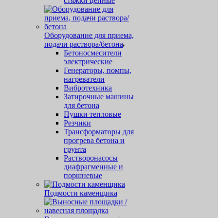
стяжки цепные
Оборудование для приема,
подачи раствора/бетона
Бетоносмесители
электрические
Генераторы, помпы,
нагреватели
Вибротехника
Затирочные машины
для бетона
Пушки тепловые
Резчики
Трансформаторы для
прогрева бетона и
грунта
Растворонасосы
диафрагменные и
поршневые
Подмости каменщика