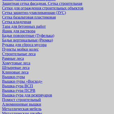
Защитная cетка фасадная. Сетка строительная
Сетки для ограждения строительных объектов
Сетка защитно-улавливающая (ЗУС)
Сетка базальтовая пластиковая
Сетка кладочная
Тара для бетонных работ
Ящик для раствора
Бадьи поворотные (Туфелька)
Бадьи вертикальные (Рюмка)
Рукава для сброса мусора
Пункты мойки колес
Строительные леса
Рамные леса
Хомутовые леса
Штыревые леса
Клиновые леса
Вышки-туры
Вышки-туры «Восход»
Вышка-тура ВСП
Вышка-тура ПСРВ
Вышка-тура для резервуаров
Помост строительный
Алюминиевые вышки
Металлическая мебель
Металлические шкафы