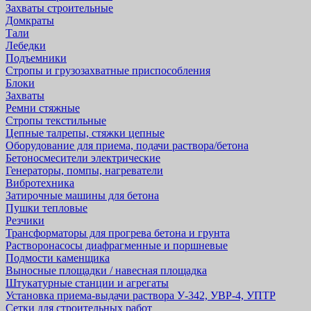
Захваты строительные
Домкраты
Тали
Лебедки
Подъемники
Стропы и грузозахватные приспособления
Блоки
Захваты
Ремни стяжные
Стропы текстильные
Цепные талрепы, стяжки цепные
Оборудование для приема, подачи раствора/бетона
Бетоносмесители электрические
Генераторы, помпы, нагреватели
Вибротехника
Затирочные машины для бетона
Пушки тепловые
Резчики
Трансформаторы для прогрева бетона и грунта
Растворонасосы диафрагменные и поршневые
Подмости каменщика
Выносные площадки / навесная площадка
Штукатурные станции и агрегаты
Установка приема-выдачи раствора У-342, УВР-4, УПТР
Сетки для строительных работ