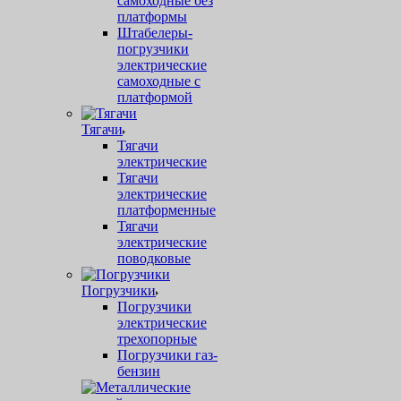
самоходные без
платформы
Штабелеры-
погрузчики
электрические
самоходные с
платформой
Тягачи
Тягачи
электрические
Тягачи
электрические
платформенные
Тягачи
электрические
поводковые
Погрузчики
Погрузчики
электрические
трехопорные
Погрузчики газ-
бензин