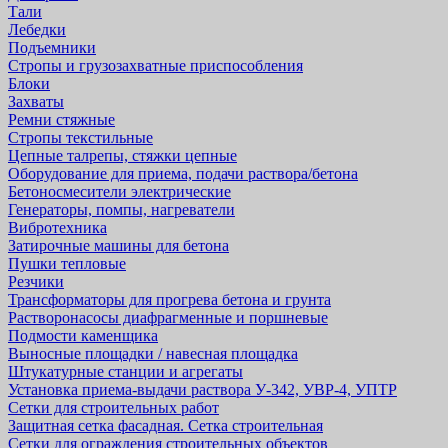
Тали
Лебедки
Подъемники
Стропы и грузозахватные приспособления
Блоки
Захваты
Ремни стяжные
Стропы текстильные
Цепные талрепы, стяжки цепные
Оборудование для приема, подачи раствора/бетона
Бетоносмесители электрические
Генераторы, помпы, нагреватели
Вибротехника
Затирочные машины для бетона
Пушки тепловые
Резчики
Трансформаторы для прогрева бетона и грунта
Растворонасосы диафрагменные и поршневые
Подмости каменщика
Выносные площадки / навесная площадка
Штукатурные станции и агрегаты
Установка приема-выдачи раствора У-342, УВР-4, УПТР
Сетки для строительных работ
Защитная cетка фасадная. Сетка строительная
Сетки для ограждения строительных объектов