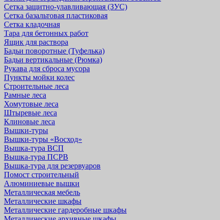
Сетка защитно-улавливающая (ЗУС)
Сетка базальтовая пластиковая
Сетка кладочная
Тара для бетонных работ
Ящик для раствора
Бадьи поворотные (Туфелька)
Бадьи вертикальные (Рюмка)
Рукава для сброса мусора
Пункты мойки колес
Строительные леса
Рамные леса
Хомутовые леса
Штыревые леса
Клиновые леса
Вышки-туры
Вышки-туры «Восход»
Вышка-тура ВСП
Вышка-тура ПСРВ
Вышка-тура для резервуаров
Помост строительный
Алюминиевые вышки
Металлическая мебель
Металлические шкафы
Металлические гардеробные шкафы
Металлические архивные шкафы