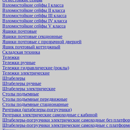
Взломостойкие сейфы I класса
Взломостойкие сейфы II класса
Взломостойкие сейфы III класса
Взломостойкие сейфы IV класса
Взломостойкие сейфы V класса
Ящики почтовые
Ящики почтовые секционные
Ящики почтовые с прозрачной дверцей
Ящик почтовый коттеджный
Складская техника
Тележки
Тележки ручные
Тележки гидравлические (роклы)
Тележки электрические
Штабелеры
Штабелеры ручные
Штабелеры электрические
Столы подъемные
Столы подъемные передвижные
Столы подъемные стационарные
Ричтраки (штабелеры-погрузчики)
Ричтраки электрические самоходные с кабиной
Штабелеры-погрузчики электрические самоходные без платфо
Штабелеры-погрузчики электрические самоходные с платформ