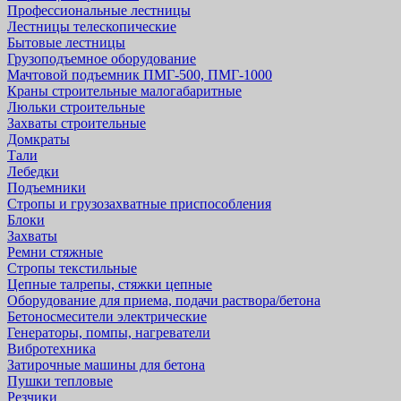
Профессиональные лестницы
Лестницы телескопические
Бытовые лестницы
Грузоподъемное оборудование
Мачтовой подъемник ПМГ-500, ПМГ-1000
Краны строительные малогабаритные
Люльки строительные
Захваты строительные
Домкраты
Тали
Лебедки
Подъемники
Стропы и грузозахватные приспособления
Блоки
Захваты
Ремни стяжные
Стропы текстильные
Цепные талрепы, стяжки цепные
Оборудование для приема, подачи раствора/бетона
Бетоносмесители электрические
Генераторы, помпы, нагреватели
Вибротехника
Затирочные машины для бетона
Пушки тепловые
Резчики