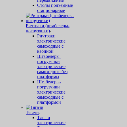
передвижные
Столы подъемные
стационарные
Ричтраки (штабелеры-
погрузчики)
Ричтраки
электрические
самоходные с
кабиной
Штабелеры-
погрузчики
электрические
самоходные без
платформы
Штабелеры-
погрузчики
электрические
самоходные с
платформой
Тягачи
Тягачи
электрические