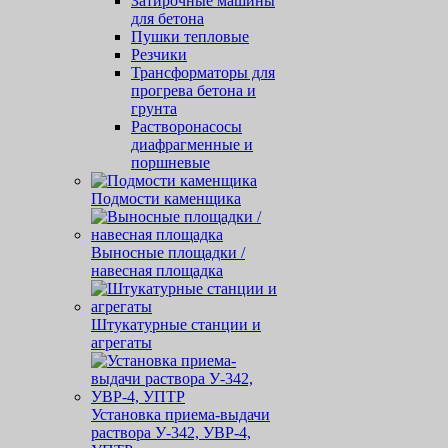
Затирочные машины
для бетона
Пушки тепловые
Резчики
Трансформаторы для
прогрева бетона и
грунта
Растворонасосы
диафрагменные и
поршневые
Подмости каменщика
Выносные площадки /
навесная площадка
Штукатурные станции и
агрегаты
Установка приема-выдачи
раствора У-342, УВР-4,