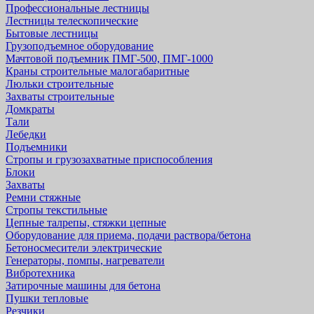
Профессиональные лестницы
Лестницы телескопические
Бытовые лестницы
Грузоподъемное оборудование
Мачтовой подъемник ПМГ-500, ПМГ-1000
Краны строительные малогабаритные
Люльки строительные
Захваты строительные
Домкраты
Тали
Лебедки
Подъемники
Стропы и грузозахватные приспособления
Блоки
Захваты
Ремни стяжные
Стропы текстильные
Цепные талрепы, стяжки цепные
Оборудование для приема, подачи раствора/бетона
Бетоносмесители электрические
Генераторы, помпы, нагреватели
Вибротехника
Затирочные машины для бетона
Пушки тепловые
Резчики