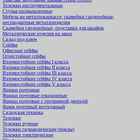
Тележки инструментальные
Стулья промышленные
Мебель на металлокаркассе, скамейки гардеробные,
нестандартные металлоизделия
Скамейки гардеробные, подставки для шкафов
Металлические изделия на заказ
Склад под ключ
Сейфы
Офисные сейфы
Огнестойкие сейфы
Взломостойкие сейфы I класса
Взломостойкие сейфы II класса
Взломостойкие сейфы III класса
Взломостойкие сейфы IV класса
Взломостойкие сейфы V класса
Ящики почтовые
Ящики почтовые секционные
Ящики почтовые с прозрачной дверцей
Ящик почтовый коттеджный
Складская техника
Тележки
Тележки ручные
Тележки гидравлические (роклы)
Тележки электрические