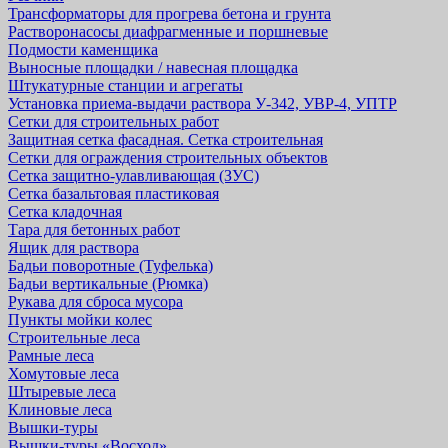
Трансформаторы для прогрева бетона и грунта
Растворонасосы диафрагменные и поршневые
Подмости каменщика
Выносные площадки / навесная площадка
Штукатурные станции и агрегаты
Установка приема-выдачи раствора У-342, УВР-4, УПТР
Сетки для строительных работ
Защитная cетка фасадная. Сетка строительная
Сетки для ограждения строительных объектов
Сетка защитно-улавливающая (ЗУС)
Сетка базальтовая пластиковая
Сетка кладочная
Тара для бетонных работ
Ящик для раствора
Бадьи поворотные (Туфелька)
Бадьи вертикальные (Рюмка)
Рукава для сброса мусора
Пункты мойки колес
Строительные леса
Рамные леса
Хомутовые леса
Штыревые леса
Клиновые леса
Вышки-туры
Вышки-туры «Восход»