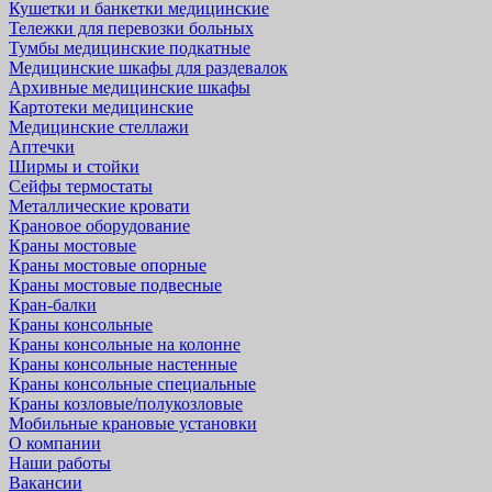
Кушетки и банкетки медицинские
Тележки для перевозки больных
Тумбы медицинские подкатные
Медицинские шкафы для раздевалок
Архивные медицинские шкафы
Картотеки медицинские
Медицинские стеллажи
Аптечки
Ширмы и стойки
Сейфы термостаты
Металлические кровати
Крановое оборудование
Краны мостовые
Краны мостовые опорные
Краны мостовые подвесные
Кран-балки
Краны консольные
Краны консольные на колонне
Краны консольные настенные
Краны консольные специальные
Краны козловые/полукозловые
Мобильные крановые установки
О компании
Наши работы
Вакансии