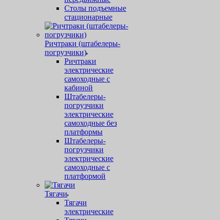
Столы подъемные
стационарные
Ричтраки (штабелеры-
погрузчики)
Ричтраки
электрические
самоходные с
кабиной
Штабелеры-
погрузчики
электрические
самоходные без
платформы
Штабелеры-
погрузчики
электрические
самоходные с
платформой
Тягачи
Тягачи
электрические