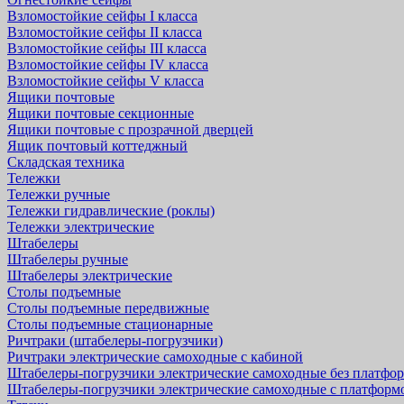
Взломостойкие сейфы I класса
Взломостойкие сейфы II класса
Взломостойкие сейфы III класса
Взломостойкие сейфы IV класса
Взломостойкие сейфы V класса
Ящики почтовые
Ящики почтовые секционные
Ящики почтовые с прозрачной дверцей
Ящик почтовый коттеджный
Складская техника
Тележки
Тележки ручные
Тележки гидравлические (роклы)
Тележки электрические
Штабелеры
Штабелеры ручные
Штабелеры электрические
Столы подъемные
Столы подъемные передвижные
Столы подъемные стационарные
Ричтраки (штабелеры-погрузчики)
Ричтраки электрические самоходные с кабиной
Штабелеры-погрузчики электрические самоходные без платфо
Штабелеры-погрузчики электрические самоходные с платформ