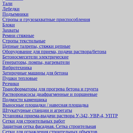
Тали
Лебедки
Подъемники
Стропы и грузозахватные приспособления
Блоки
Захваты
Ремни стяжные
Стропы текстильные
Цепные талрепы, стяжки цепные
Оборудование для приема, подачи раствора/бетона
Бетоносмесители электрические
Генераторы, помпы, нагреватели
Вибротехника
Затирочные машины для бетона
Пушки тепловые
Резчики
Трансформаторы для прогрева бетона и грунта
Растворонасосы диафрагменные и поршневые
Подмости каменщика
Выносные площадки / навесная площадка
Штукатурные станции и агрегаты
Установка приема-выдачи раствора У-342, УВР-4, УПТР
Сетки для строительных работ
Защитная cетка фасадная. Сетка строительная
Сетки для ограждения строительных объектов