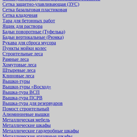
Сетка защитно-улавливающая (ЗУС)
Сетка базальтовая пластиковая
Сетка кладочная
Тара для бетонных работ
Ящик для раствора
Бадьи поворотные (Туфелька)
Бадьи вертикальные (Рюмка)
Рукава для сброса мусора
Пункты мойки колес
Строительные леса
Рамные леса
Хомутовые леса
Штыревые леса
Клиновые леса
Вышки-туры
Вышки-туры «Восход»
Вышка-тура ВСП
Вышка-тура ПСРВ
Вышка-тура для резервуаров
Помост строительный
Алюминиевые вышки
Металлическая мебель
Металлические шкафы
Металлические гардеробные шкафы
Металлические архивные шкафы