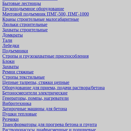
Бытовые лестницы
Грузоподъемное оборудование
Мачтовой подъемник ПМГ-500, ПМГ-1000
Краны строительные малогабаритные
Люльки строительные
Захваты строительные
Домкраты
Тали
Лебедки
Подъемники
Стропы и грузозахватные приспособления
Блоки
Захваты
Ремни стяжные
Стропы текстильные
Цепные талрепы, стяжки цепные
Оборудование для приема, подачи раствора/бетона
Бетоносмесители электрические
Генераторы, помпы, нагреватели
Вибротехника
Затирочные машины для бетона
Пушки тепловые
Резчики
Трансформаторы для прогрева бетона и грунта
Растворонасосы диафрагменные и поршневые