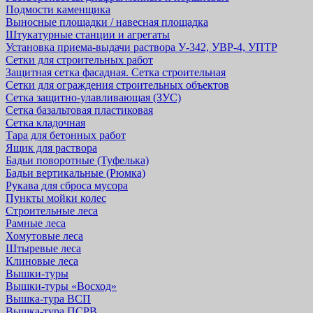
Подмости каменщика
Выносные площадки / навесная площадка
Штукатурные станции и агрегаты
Установка приема-выдачи раствора У-342, УВР-4, УПТР
Сетки для строительных работ
Защитная cетка фасадная. Сетка строительная
Сетки для ограждения строительных объектов
Сетка защитно-улавливающая (ЗУС)
Сетка базальтовая пластиковая
Сетка кладочная
Тара для бетонных работ
Ящик для раствора
Бадьи поворотные (Туфелька)
Бадьи вертикальные (Рюмка)
Рукава для сброса мусора
Пункты мойки колес
Строительные леса
Рамные леса
Хомутовые леса
Штыревые леса
Клиновые леса
Вышки-туры
Вышки-туры «Восход»
Вышка-тура ВСП
Вышка-тура ПСРВ