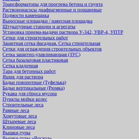
Трансформаторы для прогрева бетона и грунта
Растворонасосы диафрагменные и поршневые
Подмости каменщика
Выносные площадки / навесная площадка
Штукатурные станции и агрегаты
Установка приема-выдачи раствора У-342, УВР-4, УПТР
Сетки для строительных работ
Защитная cетка фасадная. Сетка строительная
Сетки для ограждения строительных объектов
Сетка защитно-улавливающая (ЗУС)
Сетка базальтовая пластиковая
Сетка кладочная
Тара для бетонных работ
Ящик для раствора
Бадьи поворотные (Туфелька)
Бадьи вертикальные (Рюмка)
Рукава для сброса мусора
Пункты мойки колес
Строительные леса
Рамные леса
Хомутовые леса
Штыревые леса
Клиновые леса
Вышки-туры
Вышки-туры «Восход»