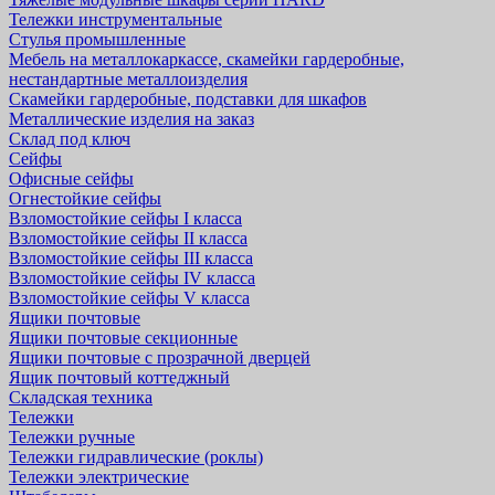
Тележки инструментальные
Стулья промышленные
Мебель на металлокаркассе, скамейки гардеробные,
нестандартные металлоизделия
Скамейки гардеробные, подставки для шкафов
Металлические изделия на заказ
Склад под ключ
Сейфы
Офисные сейфы
Огнестойкие сейфы
Взломостойкие сейфы I класса
Взломостойкие сейфы II класса
Взломостойкие сейфы III класса
Взломостойкие сейфы IV класса
Взломостойкие сейфы V класса
Ящики почтовые
Ящики почтовые секционные
Ящики почтовые с прозрачной дверцей
Ящик почтовый коттеджный
Складская техника
Тележки
Тележки ручные
Тележки гидравлические (роклы)
Тележки электрические