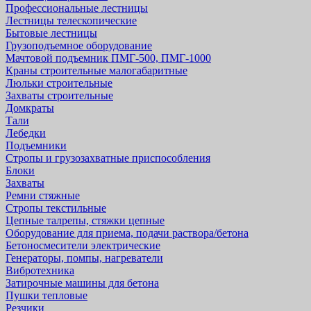
Профессиональные лестницы
Лестницы телескопические
Бытовые лестницы
Грузоподъемное оборудование
Мачтовой подъемник ПМГ-500, ПМГ-1000
Краны строительные малогабаритные
Люльки строительные
Захваты строительные
Домкраты
Тали
Лебедки
Подъемники
Стропы и грузозахватные приспособления
Блоки
Захваты
Ремни стяжные
Стропы текстильные
Цепные талрепы, стяжки цепные
Оборудование для приема, подачи раствора/бетона
Бетоносмесители электрические
Генераторы, помпы, нагреватели
Вибротехника
Затирочные машины для бетона
Пушки тепловые
Резчики