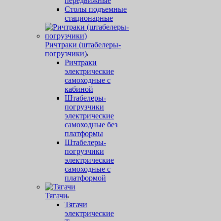
передвижные
Столы подъемные
стационарные
Ричтраки (штабелеры-
погрузчики)
Ричтраки
электрические
самоходные с
кабиной
Штабелеры-
погрузчики
электрические
самоходные без
платформы
Штабелеры-
погрузчики
электрические
самоходные с
платформой
Тягачи
Тягачи
электрические