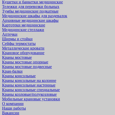
Кушетки и банкетки медицинские
Тележки для перевозки больных
Тумбы медицинские подкатные
Медицинские шкафы для раздевалок
Архивные медицинские шкафы
Картотеки медицинские
Медицинские стеллажи
Аптечки
Ширмы и стойки
Сейфы термостаты
Металлические кровати
Крановое оборудование
Краны мостовые
Краны мостовые опорные
Краны мостовые подвесные
Кран-балки
Краны консольные
Краны консольные на колонне
Краны консольные настенные
Краны консольные специальные
Краны козловые/полукозловые
Мобильные крановые установки
О компании
Наши работы
Вакансии