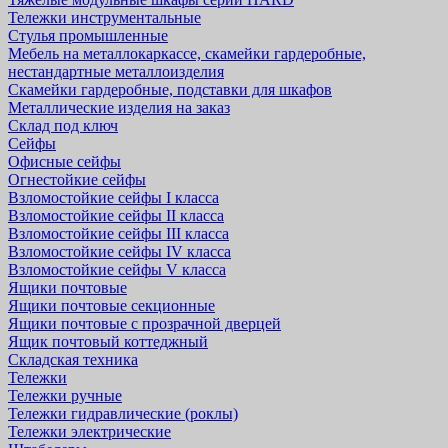
Тележки инструментальные
Стулья промышленные
Мебель на металлокаркассе, скамейки гардеробные,
нестандартные металлоизделия
Скамейки гардеробные, подставки для шкафов
Металлические изделия на заказ
Склад под ключ
Сейфы
Офисные сейфы
Огнестойкие сейфы
Взломостойкие сейфы I класса
Взломостойкие сейфы II класса
Взломостойкие сейфы III класса
Взломостойкие сейфы IV класса
Взломостойкие сейфы V класса
Ящики почтовые
Ящики почтовые секционные
Ящики почтовые с прозрачной дверцей
Ящик почтовый коттеджный
Складская техника
Тележки
Тележки ручные
Тележки гидравлические (роклы)
Тележки электрические