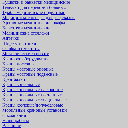
Кушетки и банкетки медицинские
Тележки для перевозки больных
Тумбы медицинские подкатные
Медицинские шкафы для раздевалок
Архивные медицинские шкафы
Картотеки медицинские
Медицинские стеллажи
Аптечки
Ширмы и стойки
Сейфы термостаты
Металлические кровати
Крановое оборудование
Краны мостовые
Краны мостовые опорные
Краны мостовые подвесные
Кран-балки
Краны консольные
Краны консольные на колонне
Краны консольные настенные
Краны консольные специальные
Краны козловые/полукозловые
Мобильные крановые установки
О компании
Наши работы
Вакансии