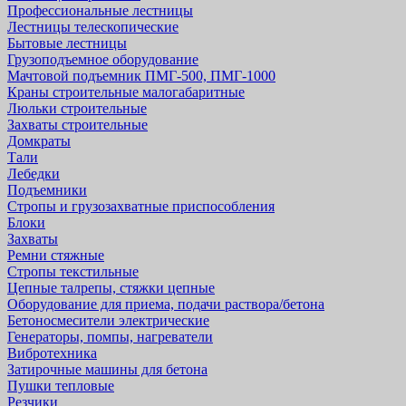
Профессиональные лестницы
Лестницы телескопические
Бытовые лестницы
Грузоподъемное оборудование
Мачтовой подъемник ПМГ-500, ПМГ-1000
Краны строительные малогабаритные
Люльки строительные
Захваты строительные
Домкраты
Тали
Лебедки
Подъемники
Стропы и грузозахватные приспособления
Блоки
Захваты
Ремни стяжные
Стропы текстильные
Цепные талрепы, стяжки цепные
Оборудование для приема, подачи раствора/бетона
Бетоносмесители электрические
Генераторы, помпы, нагреватели
Вибротехника
Затирочные машины для бетона
Пушки тепловые
Резчики