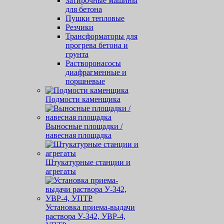
Затирочные машины
для бетона
Пушки тепловые
Резчики
Трансформаторы для
прогрева бетона и
грунта
Растворонасосы
диафрагменные и
поршневые
Подмости каменщика
Выносные площадки /
навесная площадка
Штукатурные станции и
агрегаты
Установка приема-выдачи
раствора У-342, УВР-4,