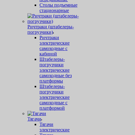
Столы подъемные
стационарные
Ричтраки (штабелеры-
погрузчики)
Ричтраки
электрические
самоходные с
кабиной
Штабелеры-
погрузчики
электрические
самоходные без
платформы
Штабелеры-
погрузчики
электрические
самоходные с
платформой
Тягачи
Тягачи
электрические