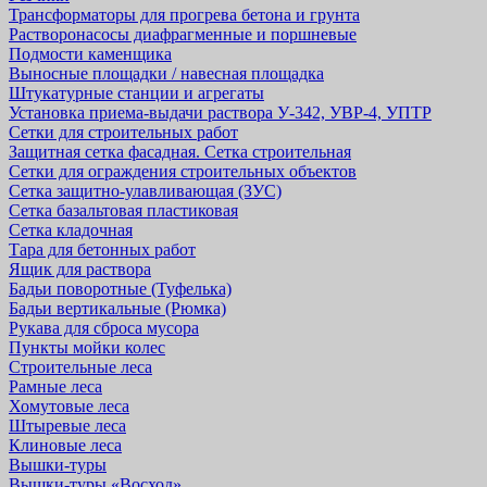
Трансформаторы для прогрева бетона и грунта
Растворонасосы диафрагменные и поршневые
Подмости каменщика
Выносные площадки / навесная площадка
Штукатурные станции и агрегаты
Установка приема-выдачи раствора У-342, УВР-4, УПТР
Сетки для строительных работ
Защитная cетка фасадная. Сетка строительная
Сетки для ограждения строительных объектов
Сетка защитно-улавливающая (ЗУС)
Сетка базальтовая пластиковая
Сетка кладочная
Тара для бетонных работ
Ящик для раствора
Бадьи поворотные (Туфелька)
Бадьи вертикальные (Рюмка)
Рукава для сброса мусора
Пункты мойки колес
Строительные леса
Рамные леса
Хомутовые леса
Штыревые леса
Клиновые леса
Вышки-туры
Вышки-туры «Восход»