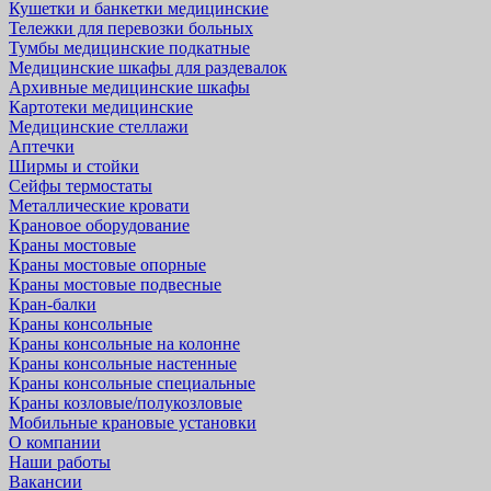
Кушетки и банкетки медицинские
Тележки для перевозки больных
Тумбы медицинские подкатные
Медицинские шкафы для раздевалок
Архивные медицинские шкафы
Картотеки медицинские
Медицинские стеллажи
Аптечки
Ширмы и стойки
Сейфы термостаты
Металлические кровати
Крановое оборудование
Краны мостовые
Краны мостовые опорные
Краны мостовые подвесные
Кран-балки
Краны консольные
Краны консольные на колонне
Краны консольные настенные
Краны консольные специальные
Краны козловые/полукозловые
Мобильные крановые установки
О компании
Наши работы
Вакансии