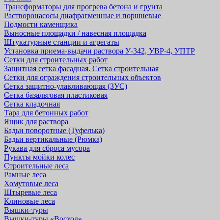
Трансформаторы для прогрева бетона и грунта
Растворонасосы диафрагменные и поршневые
Подмости каменщика
Выносные площадки / навесная площадка
Штукатурные станции и агрегаты
Установка приема-выдачи раствора У-342, УВР-4, УПТР
Сетки для строительных работ
Защитная cетка фасадная. Сетка строительная
Сетки для ограждения строительных объектов
Сетка защитно-улавливающая (ЗУС)
Сетка базальтовая пластиковая
Сетка кладочная
Тара для бетонных работ
Ящик для раствора
Бадьи поворотные (Туфелька)
Бадьи вертикальные (Рюмка)
Рукава для сброса мусора
Пункты мойки колес
Строительные леса
Рамные леса
Хомутовые леса
Штыревые леса
Клиновые леса
Вышки-туры
Вышки-туры «Восход»