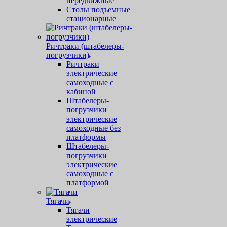
передвижные
Столы подъемные
стационарные
Ричтраки (штабелеры-
погрузчики)
Ричтраки
электрические
самоходные с
кабиной
Штабелеры-
погрузчики
электрические
самоходные без
платформы
Штабелеры-
погрузчики
электрические
самоходные с
платформой
Тягачи
Тягачи
электрические