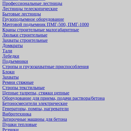
Профессиональные лестницы
Лестницы телескопические
Бытовые лестницы
Грузоподъемное оборудование
Мачтовой подъемник ПМГ-500, ПМГ-1000
Краны строительные малогабаритные
Люльки строительные
Захваты строительные
Домкраты
Тали
Лебедки
Подъемники
Стропы и грузозахватные приспособления
Блоки
Захваты
Ремни стяжные
Стропы текстильные
Цепные талрепы, стяжки цепные
Оборудование для приема, подачи раствора/бетона
Бетоносмесители электрические
Генераторы, помпы, нагреватели
Вибротехника
Затирочные машины для бетона
Пушки тепловые
Резчики