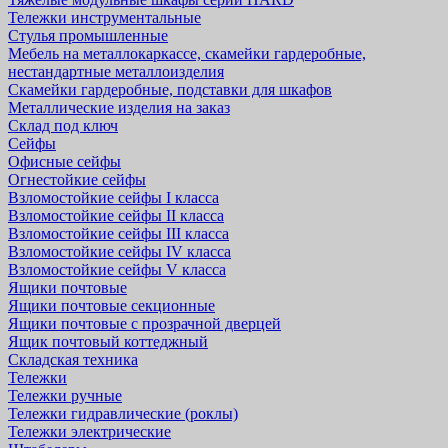
Тележки инструментальные
Стулья промышленные
Мебель на металлокаркассе, скамейки гардеробные,
нестандартные металлоизделия
Скамейки гардеробные, подставки для шкафов
Металлические изделия на заказ
Склад под ключ
Сейфы
Офисные сейфы
Огнестойкие сейфы
Взломостойкие сейфы I класса
Взломостойкие сейфы II класса
Взломостойкие сейфы III класса
Взломостойкие сейфы IV класса
Взломостойкие сейфы V класса
Ящики почтовые
Ящики почтовые секционные
Ящики почтовые с прозрачной дверцей
Ящик почтовый коттеджный
Складская техника
Тележки
Тележки ручные
Тележки гидравлические (роклы)
Тележки электрические