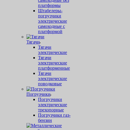
самоходные без
платформы
Штабелеры-
погрузчики
электрические
самоходные с
платформой
Тягачи
Тягачи
электрические
Тягачи
электрические
платформенные
Тягачи
электрические
поводковые
Погрузчики
Погрузчики
электрические
трехопорные
Погрузчики газ-
бензин