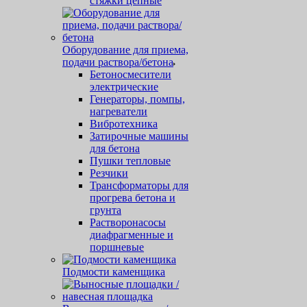
стяжки цепные
Оборудование для приема,
подачи раствора/бетона
Бетоносмесители
электрические
Генераторы, помпы,
нагреватели
Вибротехника
Затирочные машины
для бетона
Пушки тепловые
Резчики
Трансформаторы для
прогрева бетона и
грунта
Растворонасосы
диафрагменные и
поршневые
Подмости каменщика