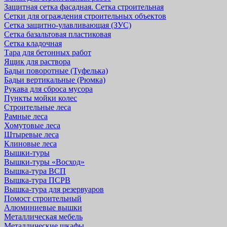
Защитная cетка фасадная. Сетка строительная
Сетки для ограждения строительных объектов
Сетка защитно-улавливающая (ЗУС)
Сетка базальтовая пластиковая
Сетка кладочная
Тара для бетонных работ
Ящик для раствора
Бадьи поворотные (Туфелька)
Бадьи вертикальные (Рюмка)
Рукава для сброса мусора
Пункты мойки колес
Строительные леса
Рамные леса
Хомутовые леса
Штыревые леса
Клиновые леса
Вышки-туры
Вышки-туры «Восход»
Вышка-тура ВСП
Вышка-тура ПСРВ
Вышка-тура для резервуаров
Помост строительный
Алюминиевые вышки
Металлическая мебель
Металлические шкафы