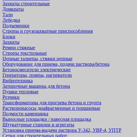
Захваты строительные
Домкраты
Тали
Лебедки
Подъемники
Стропы и грузозахватные приспособления
Блоки
Захваты
Ремни стяжные
Стропы текстильные
Цепные талрепы, стяжки цепные
Оборудование для приема, подачи раствора/бетона
Бетоносмесители электрические
Генераторы, помпы, нагреватели
Вибротехника
Затирочные машины для бетона
Пушки тепловые
Резчики
Трансформаторы для прогрева бетона и грунта
Растворонасосы диафрагменные и поршневые
Подмости каменщика
Выносные площадки / навесная площадка
Штукатурные станции и агрегаты
Установка приема-выдачи раствора У-342, УВР-4, УПТР
Сетки для строительных работ