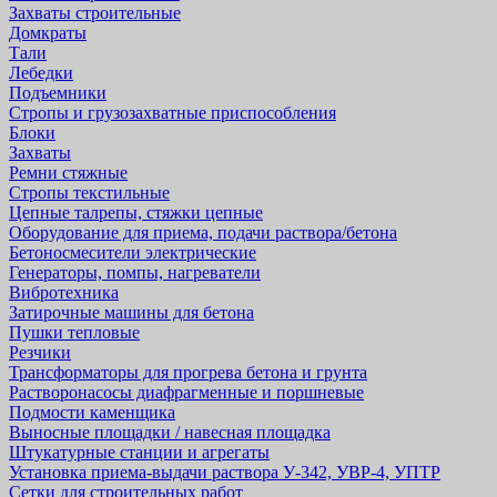
Захваты строительные
Домкраты
Тали
Лебедки
Подъемники
Стропы и грузозахватные приспособления
Блоки
Захваты
Ремни стяжные
Стропы текстильные
Цепные талрепы, стяжки цепные
Оборудование для приема, подачи раствора/бетона
Бетоносмесители электрические
Генераторы, помпы, нагреватели
Вибротехника
Затирочные машины для бетона
Пушки тепловые
Резчики
Трансформаторы для прогрева бетона и грунта
Растворонасосы диафрагменные и поршневые
Подмости каменщика
Выносные площадки / навесная площадка
Штукатурные станции и агрегаты
Установка приема-выдачи раствора У-342, УВР-4, УПТР
Сетки для строительных работ