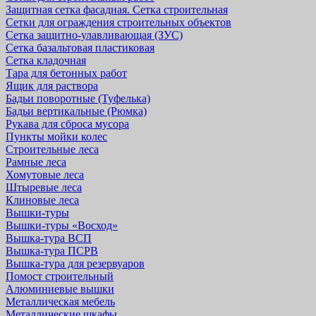
Защитная cетка фасадная. Сетка строительная
Сетки для ограждения строительных объектов
Сетка защитно-улавливающая (ЗУС)
Сетка базальтовая пластиковая
Сетка кладочная
Тара для бетонных работ
Ящик для раствора
Бадьи поворотные (Туфелька)
Бадьи вертикальные (Рюмка)
Рукава для сброса мусора
Пункты мойки колес
Строительные леса
Рамные леса
Хомутовые леса
Штыревые леса
Клиновые леса
Вышки-туры
Вышки-туры «Восход»
Вышка-тура ВСП
Вышка-тура ПСРВ
Вышка-тура для резервуаров
Помост строительный
Алюминиевые вышки
Металлическая мебель
Металлические шкафы