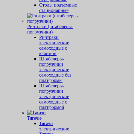
Столы подъемные
стационарные
Ричтраки (штабелеры-
погрузчики)
Ричтраки
электрические
самоходные с
кабиной
Штабелеры-
погрузчики
электрические
самоходные без
платформы
Штабелеры-
погрузчики
электрические
самоходные с
платформой
Тягачи
Тягачи
электрические