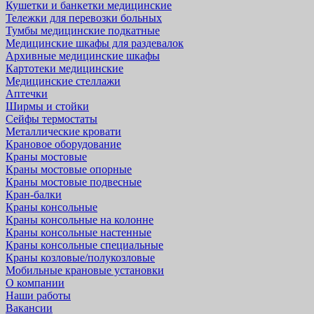
Кушетки и банкетки медицинские
Тележки для перевозки больных
Тумбы медицинские подкатные
Медицинские шкафы для раздевалок
Архивные медицинские шкафы
Картотеки медицинские
Медицинские стеллажи
Аптечки
Ширмы и стойки
Сейфы термостаты
Металлические кровати
Крановое оборудование
Краны мостовые
Краны мостовые опорные
Краны мостовые подвесные
Кран-балки
Краны консольные
Краны консольные на колонне
Краны консольные настенные
Краны консольные специальные
Краны козловые/полукозловые
Мобильные крановые установки
О компании
Наши работы
Вакансии