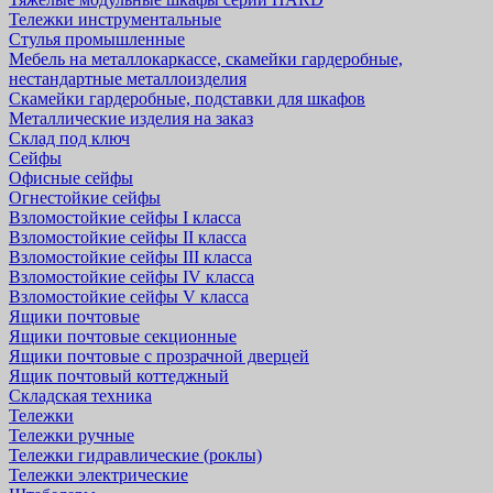
Тележки инструментальные
Стулья промышленные
Мебель на металлокаркассе, скамейки гардеробные,
нестандартные металлоизделия
Скамейки гардеробные, подставки для шкафов
Металлические изделия на заказ
Склад под ключ
Сейфы
Офисные сейфы
Огнестойкие сейфы
Взломостойкие сейфы I класса
Взломостойкие сейфы II класса
Взломостойкие сейфы III класса
Взломостойкие сейфы IV класса
Взломостойкие сейфы V класса
Ящики почтовые
Ящики почтовые секционные
Ящики почтовые с прозрачной дверцей
Ящик почтовый коттеджный
Складская техника
Тележки
Тележки ручные
Тележки гидравлические (роклы)
Тележки электрические