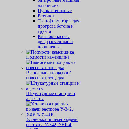
Затирочные машины
для бетона
Пушки тепловые
Резчики
Трансформаторы для
прогрева бетона и
грунта
Растворонасосы
диафрагменные и
поршневые
Подмости каменщика
Выносные площадки /
навесная площадка
Штукатурные станции и
агрегаты
Установка приема-выдачи
раствора У-342, УВР-4,