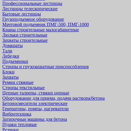
Профессиональные лестницы
Лестницы телескопические
Бытовые лестницы
Грузоподъемное оборудование
Мачтовой подъемник ПМГ-500, ПМГ-1000
Краны строительные малогабаритные
Люльки строительные
Захваты строительные
Домкраты
Тали
Лебедки
Подъемники
Стропы и грузозахватные приспособления
Блоки
Захваты
Ремни стяжные
Стропы текстильные
Цепные талрепы, стяжки цепные
Оборудование для приема, подачи раствора/бетона
Бетоносмесители электрические
Генераторы, помпы, нагреватели
Вибротехника
Затирочные машины для бетона
Пушки тепловые
Резчики