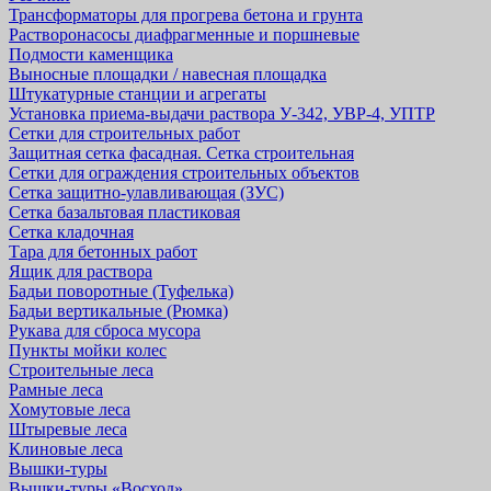
Трансформаторы для прогрева бетона и грунта
Растворонасосы диафрагменные и поршневые
Подмости каменщика
Выносные площадки / навесная площадка
Штукатурные станции и агрегаты
Установка приема-выдачи раствора У-342, УВР-4, УПТР
Сетки для строительных работ
Защитная cетка фасадная. Сетка строительная
Сетки для ограждения строительных объектов
Сетка защитно-улавливающая (ЗУС)
Сетка базальтовая пластиковая
Сетка кладочная
Тара для бетонных работ
Ящик для раствора
Бадьи поворотные (Туфелька)
Бадьи вертикальные (Рюмка)
Рукава для сброса мусора
Пункты мойки колес
Строительные леса
Рамные леса
Хомутовые леса
Штыревые леса
Клиновые леса
Вышки-туры
Вышки-туры «Восход»